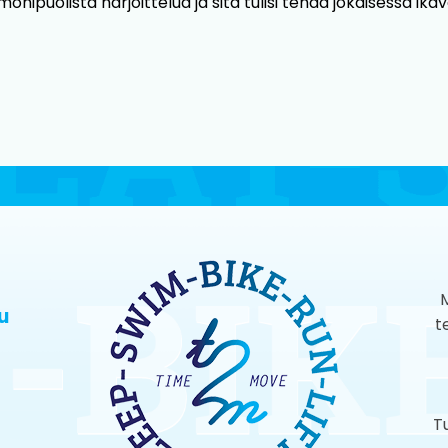
onipuolista harjoittelua ja sitä tulisi tehdä jokaisessa ik
M
u
t
T