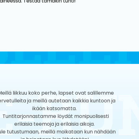
ävaiheessa. Testaa tämäkin tunti!
eillä liikkuu koko perhe, lapset ovat salillemme
ervetulleita ja meillä autetaan kaikkia kuntoon ja
ikään katsomatta.
Tuntitarjonnastamme löydät monipuolisesti
erilaisia teemoja ja erilaisia aikoja.
ule tutustumaan, meillä moikataan kun nähdään