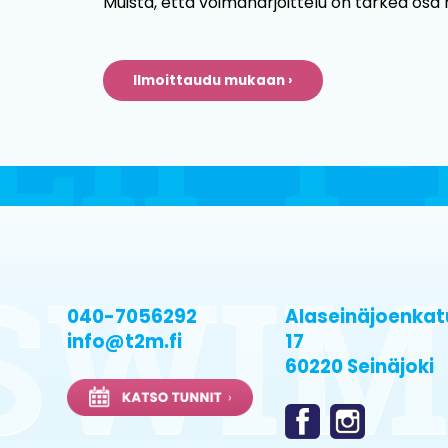
Muista, että voimaharjoittelu on tärkeä osa m
Ilmoittaudu mukaan ›
040-7056292
Alaseinäjoenkat
info@t2m.fi
17
60220 Seinäjoki