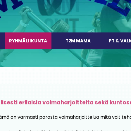
RYHMÄLIIKUNTA
T2M MAMA
PT & VA
isesti erilaisia voimaharjoitteita sekä kuntosa
Tämä on varmasti parasta voimaharjoittelua mitä voit teh