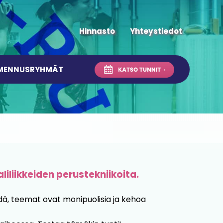
Hinnasto
Yhteystiedot
LMENNUSRYHMÄT
liliikkeiden perustekniikoita.
dä, teemat ovat monipuolisia ja kehoa