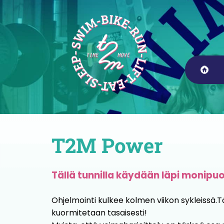
T2M Power
Tällä tunnilla käydään läpi monipuol
Ohjelmointi kulkee kolmen viikon sykleissä.
kuormitetaan tasaisesti!