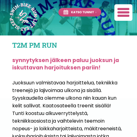
T2M PM RUN
synnytyksen jälkeen paluu juoksun ja
iskuttavan harjoituksen pariin!
Juoksuun valmistavaa harjoittelua, tekniikka
treenejä ja lajivoimaa ulkona ja sisällä.
Syyskaudella olemme ulkona niin kauan kun
kelit sallivat. Kaatosateella treenit sisällä!
Tunti koostuu alkuverryttelystä,
tekniikkaosiosta ja vaihtelevin teemoin
nopeus- ja loikkaharjoitteista, mäkitreeneistä,
juoksuharjoituksista tai lajivoimasta jotka