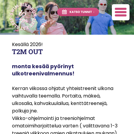
Kesällä 2026!
T2M OUT
monta kesää pyörinyt
ulkotreenivalmennus!
Kerran viikossa ohjatut yhteistreenit ulkona
vaihtuvalla teemalla. Portaita, mäkeä,
ulkosalia, kahvakuulailua, kenttätreenejä,
polkuja jne.
Viikko-ohjelmointi ja treeniohjelmat
omatoimiharjoittelua varten ( valittavana 1-3
treeniä viikkoon omien aikataulujen mukaan).